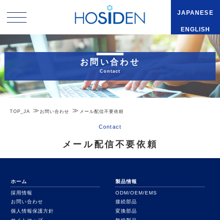
JAPANESE
ENGLISH
お問い合わせ
Contact
TOP_JA
お問い合わせ
メール配信不要依頼
Contact
メール配信不要依頼
ホーム
製品情報
採用情報
ODM/OEM/EMS
お問い合わせ
接続部品
個人情報保護方針
変換部品