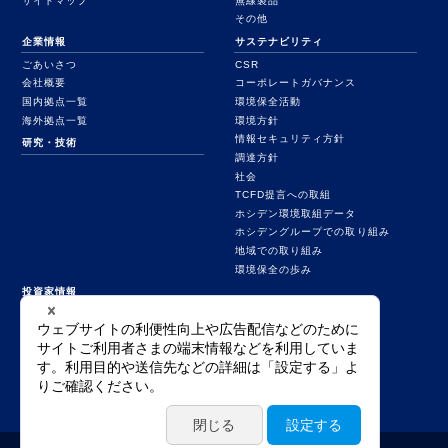
サイトマップ
無線製品
その他
企業情報
サステナビリティ
ごあいさつ
CSR
会社概要
コーポレートガバナンス
国内拠点一覧
環境保全活動
海外拠点一覧
環境方針
情報セキュリティ方針
研究・技術
調達方針
社会
TCFD提言への取組
ホシデン環境取組データ
ホシデングループでの取り組み
地域での取り組み
環境保全の歩み
投資家情報
業績ハイライト
決算短信等
統合報告書
有価証券報告書
その他