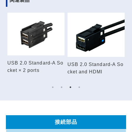
関連製品
USB 2.0 Standard-A So
et
USB 2.0 Standard-A So
U
cket × 2 ports
cket and HDMI
c
C
接続部品