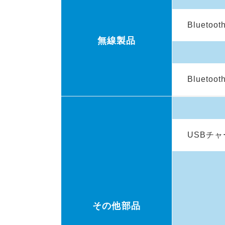
Blueto
無線製品
Blueto
USBチ
その他部品