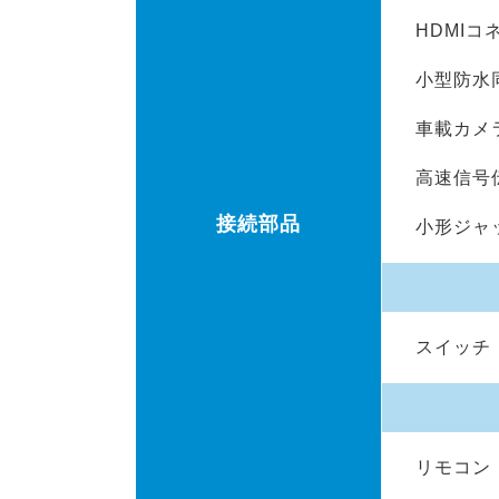
HDMIコ
小型防水
車載カメ
高速信号
接続部品
小形ジャ
スイッチ
リモコン