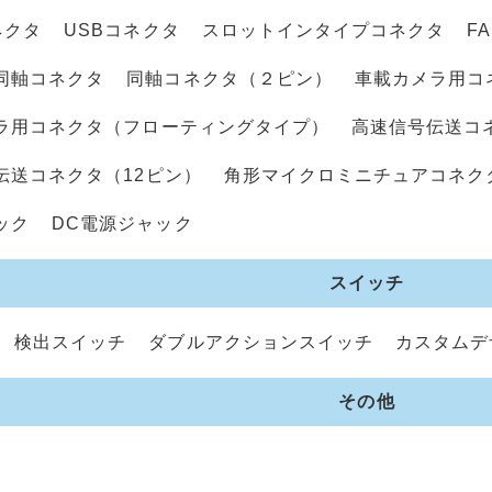
ネクタ
USBコネクタ
スロットインタイプコネクタ
F
同軸コネクタ
同軸コネクタ（２ピン）
車載カメラ用コ
ラ用コネクタ（フローティングタイプ）
高速信号伝送コ
伝送コネクタ（12ピン）
角形マイクロミニチュアコネク
ック
DC電源ジャック
スイッチ
検出スイッチ
ダブルアクションスイッチ
カスタムデ
その他