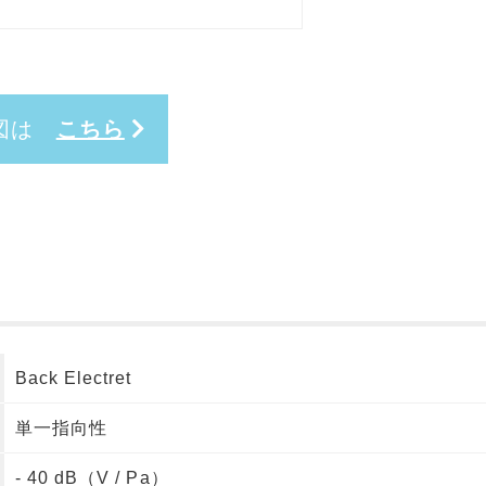
ク図は
こちら
Back Electret
単一指向性
- 40 dB（V / Pa）